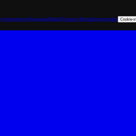
he Kennisgeving
Toegankelijkheid
Verzoek Betrokkenenrechten
Cookie-in