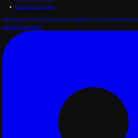
Defensie & dual-use
Privacybeleid
Gebruiksvoorwaarden
Algemene Voorwaarden
Juridisc
tabblad)
Nieuwsbrief