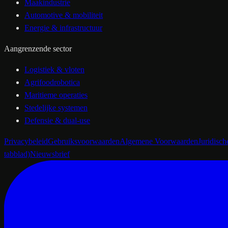
Maakindustrie
Automotive & mobiliteit
Energie & infrastructuur
Aangrenzende sector
Logistiek & vloten
Agrifoodrobotica
Maritieme operaties
Stedelijke systemen
Defensie & dual-use
Privacybeleid
Gebruiksvoorwaarden
Algemene Voorwaarden
Juridisc
tabblad)
Nieuwsbrief