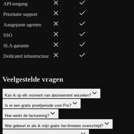
API-toegang
Prioritaire support
Aangepaste agenten
SSO
SLA-garantie
Dedicated infrastructuur
Veelgestelde vragen
Kan ik op elk moment van abonnement wisselen?
Is er een gratis proefperiode voor Pro?
Hoe werkt de facturering?
Wat gebeurt er als ik mijn gratis tier-limieten overschrijd?