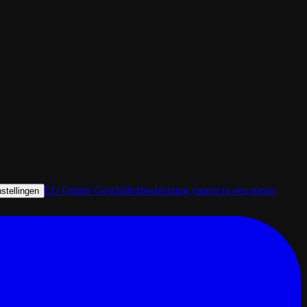
EU Online Geschillenbeslechting
(opent in een nieuw
stellingen