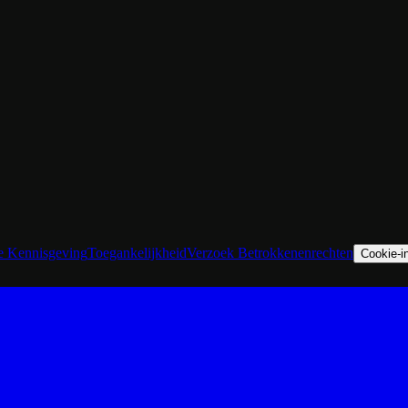
he Kennisgeving
Toegankelijkheid
Verzoek Betrokkenenrechten
Cookie-in