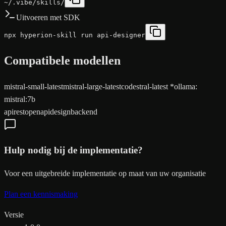
~/.vibe/skills/
Uitvoeren met SDK
npx hyperion-skill run api-designer
Compatibele modellen
mistral-small-latest
mistral-large-latest
codestral-latest
*
ollama
:
mistral:7b
api
rest
openapi
design
backend
Hulp nodig bij de implementatie?
Voor een uitgebreide implementatie op maat van uw organisatie
Plan een kennismaking
Versie