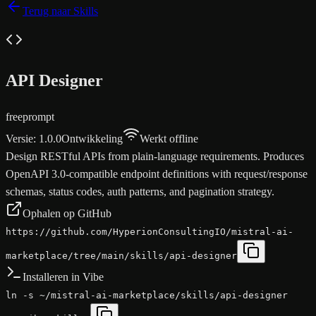
Terug naar Skills
API Designer
free
prompt
Versie
:
1.0.0
Ontwikkeling
Werkt offline
Design RESTful APIs from plain-language requirements. Produces
OpenAPI 3.0-compatible endpoint definitions with request/response
schemas, status codes, auth patterns, and pagination strategy.
Ophalen op GitHub
https://github.com/HyperionConsultingIO/mistral-ai-
marketplace/tree/main/skills/api-designer
Installeren in Vibe
ln -s ~/mistral-ai-marketplace/skills/api-designer