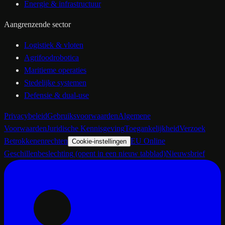
Energie & infrastructuur
Aangrenzende sector
Logistiek & vloten
Agrifoodrobotica
Maritieme operaties
Stedelijke systemen
Defensie & dual-use
Privacybeleid
Gebruiksvoorwaarden
Algemene
Voorwaarden
Juridische Kennisgeving
Toegankelijkheid
Verzoek
Betrokkenenrechten
EU Online
Cookie-instellingen
Geschillenbeslechting
(opent in een nieuw tabblad)
Nieuwsbrief