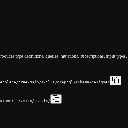
uces type definitions, queries, mutations, subscriptions, input types
etplace/tree/main/skills/graphql-schema-designer
signer ~/.vibe/skills/