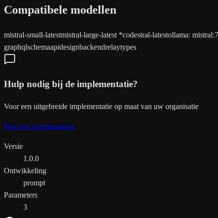
Compatibele modellen
mistral-small-latest
mistral-large-latest
*
codestral-latest
ollama
:
mistral:
graphql
schema
api
design
backend
relay
types
Hulp nodig bij de implementatie?
Voor een uitgebreide implementatie op maat van uw organisatie
Plan een kennismaking
Versie
1.0.0
Ontwikkeling
prompt
Parameters
3