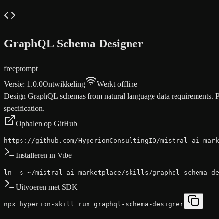
GraphQL Schema Designer
free
prompt
Versie
:
1.0.0
Ontwikkeling
Werkt offline
Design GraphQL schemas from natural language data requirements. Prod
specification.
Ophalen op GitHub
https://github.com/HyperionConsultingIO/mistral-ai-mark
Installeren in Vibe
ln -s ~/mistral-ai-marketplace/skills/graphql-schema-de
Uitvoeren met SDK
npx hyperion-skill run graphql-schema-designer