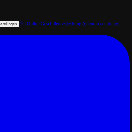
EU Online Geschillenbeslechting
(opent in een nieuw
stellingen