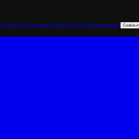
he Kennisgeving
Toegankelijkheid
Verzoek Betrokkenenrechten
Cookie-in