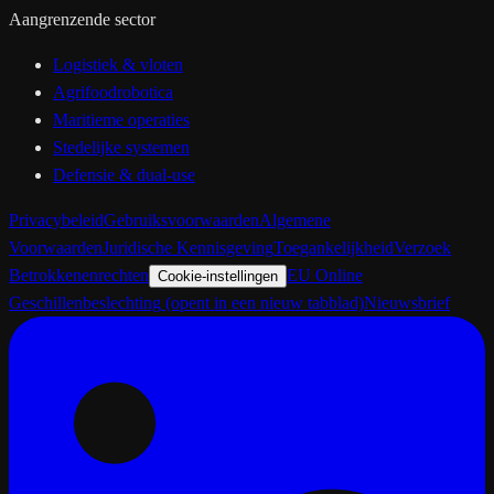
Aangrenzende sector
Logistiek & vloten
Agrifoodrobotica
Maritieme operaties
Stedelijke systemen
Defensie & dual-use
Privacybeleid
Gebruiksvoorwaarden
Algemene
Voorwaarden
Juridische Kennisgeving
Toegankelijkheid
Verzoek
Betrokkenenrechten
EU Online
Cookie-instellingen
Geschillenbeslechting
(opent in een nieuw tabblad)
Nieuwsbrief