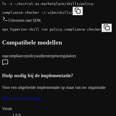
ln -s ~/mistral-ai-marketplace/skills/policy-
compliance-checker ~/.vibe/skills/
Uitvoeren met SDK
npx hyperion-skill run policy-compliance-checker
Compatibele modellen
rag
compliance
policy
audit
enterprise
regulatory
Hulp nodig bij de implementatie?
Voor een uitgebreide implementatie op maat van uw organisatie
Plan een kennismaking
Versie
1.0.0