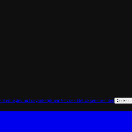
he Kennisgeving
Toegankelijkheid
Verzoek Betrokkenenrechten
Cookie-in