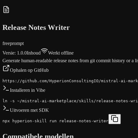
Release Notes Writer
free
prompt
Versie
:
1.0.0
Inhoud
Werkt offline
Generate human-readable release notes from git commit history or a li
Ophalen op GitHub
https://github.com/HyperionConsultingIO/mistral-ai-mark
Installeren in Vibe
ln -s ~/mistral-ai-marketplace/skills/release-notes-wri
Uitvoeren met SDK
npx hyperion-skill run release-notes-writer
Compatibele modellen