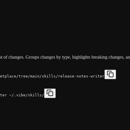
st of changes. Groups changes by type, highlights breaking changes, and
etplace/tree/main/skills/release-notes-writer
ter ~/.vibe/skills/