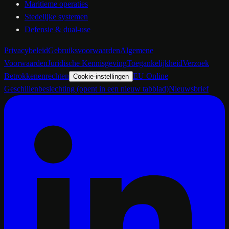
Maritieme operaties
Stedelijke systemen
Defensie & dual-use
Privacybeleid
Gebruiksvoorwaarden
Algemene
Voorwaarden
Juridische Kennisgeving
Toegankelijkheid
Verzoek
Betrokkenenrechten
EU Online
Cookie-instellingen
Geschillenbeslechting
(opent in een nieuw tabblad)
Nieuwsbrief