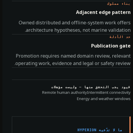
ء مملوك
Adjacent edge patte
Owned distributed and offline-system work off
architecture hypotheses, not marine validati
الأدلة
Publication ga
Promotion requires named domain review, releva
operating work, evidence and legal or safety revi
د يجب التحقق منها — وليست مؤهلات
Remote human authority
Intermittent connectiv
Energy and weather wind
ما لا تدّعيه HYPERION