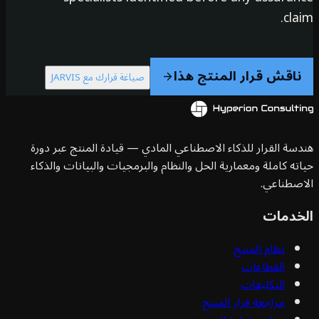
cla
ناقش قرار المنتج هذا
صياغة قرارك مع JARVIS
سة القرار للذكاء الاصطناعي المادي — قيادة المنتج عبر دورة
ته كاملة ومعمارية الحل والنظام والبرمجيات والبيانات والذكاء
صطناعي.
خدمات
نظام المنتج
القطاعات
التكليفات
مراجعة قرار المنتج