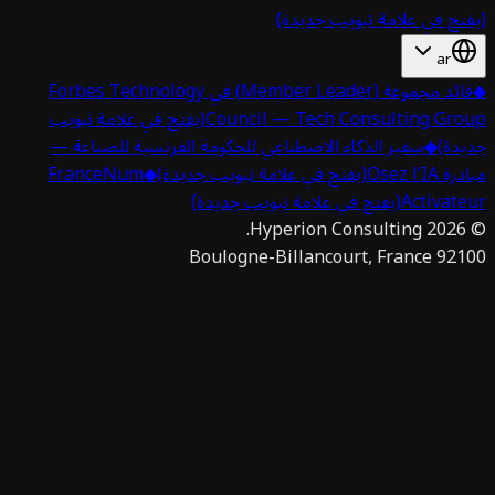
تح في علامة تبويب جديدة)
ar
قائد مجموعة (Member Leader) في Forbes Technology
Council — Tech Consulting Gro
(يفتح في علامة تبويب
دة)
◆
سفير الذكاء الاصطناعي للحكومة الفرنسية للصناعة —
 Osez l’IA
(يفتح في علامة تبويب جديدة)
◆
FranceNum
Activat
(يفتح في علامة تبويب جديدة)
Hyperion Consulting.
2026
92100 Boulogne-Billan