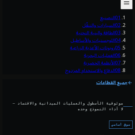
01
التصنيع
02
السيارات والتنقّل
03
الطاقة والبنية التحتية
04
اللوجستيات والأساطيل
05
روبوتات الأغذية الزراعية
06
العمليات البحرية
07
الأنظمة الحضرية
08
الدفاع والاستخدام المزدوج
جميع القطاعات
موثوقية الأسطول والعمليات الميدانية والاقتصاد —
لا أداء النموذج وحده
ق أساسي