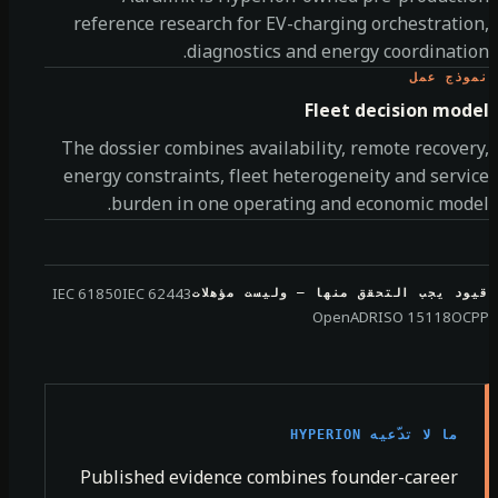
reference research for EV-charging orchestrati
diagnostics and energy coordinati
ذج عمل
Fleet decision mod
The dossier combines availability, remote recove
energy constraints, fleet heterogeneity and serv
burden in one operating and economic mod
IEC 61850
IEC 62443
د يجب التحقق منها — وليست مؤهلات
OpenADR
ISO 15118
OC
ما لا تدّعيه HYPERION
Published evidence combines founder-career