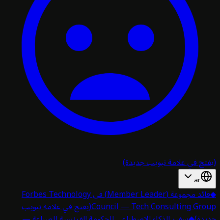
تح في علامة تبويب جديدة)
ar
قائد مجموعة (Member Leader) في Forbes Technology
Council — Tech Consulting Gro
(يفتح في علامة تبويب
دة)
◆
سفير الذكاء الاصطناعي للحكومة الفرنسية للصناعة —