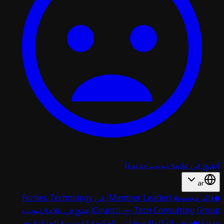
تح في علامة تبويب جديدة)
ar
قائد مجموعة (Member Leader) في Forbes Technology
Council — Tech Consulting Gro
(يفتح في علامة تبويب
دة)
◆
سفير الذكاء الاصطناعي للحكومة الفرنسية للصناعة —