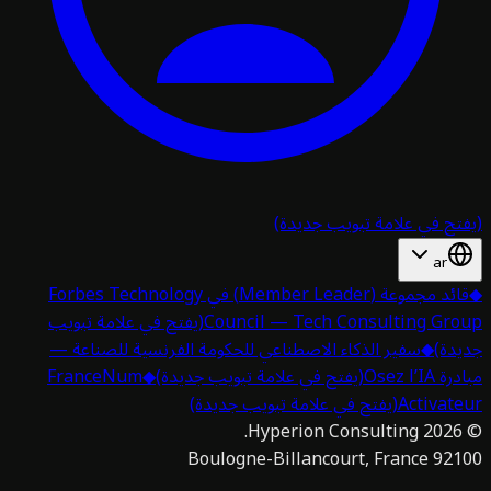
تح في علامة تبويب جديدة)
ar
قائد مجموعة (Member Leader) في Forbes Technology
Council — Tech Consulting Gro
(يفتح في علامة تبويب
دة)
◆
سفير الذكاء الاصطناعي للحكومة الفرنسية للصناعة —
 Osez l’IA
(يفتح في علامة تبويب جديدة)
◆
FranceNum
Activat
(يفتح في علامة تبويب جديدة)
Hyperion Consulting.
2026
92100 Boulogne-Billan