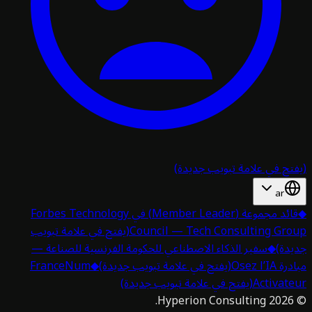
تح في علامة تبويب جديدة)
ar
قائد مجموعة (Member Leader) في Forbes Technology
Council — Tech Consulting Gro
(يفتح في علامة تبويب
دة)
◆
سفير الذكاء الاصطناعي للحكومة الفرنسية للصناعة —
 Osez l’IA
(يفتح في علامة تبويب جديدة)
◆
FranceNum
Activat
(يفتح في علامة تبويب جديدة)
Hyperion Consulting.
2026