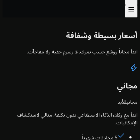
عار بسيطة وشفافة
أ مجاناً ووسّع حسب نموك. لا رسوم خفية ولا مفاجآت.
اني
ني
للأبد
أ مع وكلاء الذكاء الاصطناعي بدون تكلفة. مثالي لاستكشاف
مكانيات.
5 محادثات شهرياً