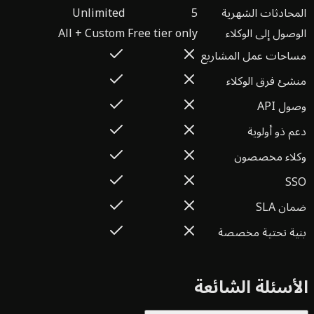
محادثات الشهرية
5
Unlimited
صول إلى الوكلاء
Free tier only
All + Custom
احات عمل المشاريع
شئ فرق الوكلاء
ل API
 ذو أولوية
لاء مخصصون
S
ن SLA
ية تحتية مخصصة
أسئلة الشائعة