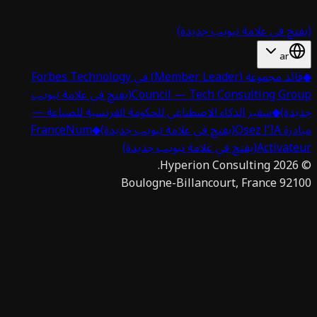
تح في علامة تبويب جديدة)
ar
قائد مجموعة (Member Leader) في Forbes Technology
Council — Tech Consulting Gro
(يفتح في علامة تبويب
دة)
◆
سفير الذكاء الاصطناعي للحكومة الفرنسية للصناعة —
 Osez l’IA
(يفتح في علامة تبويب جديدة)
◆
FranceNum
Activat
(يفتح في علامة تبويب جديدة)
Hyperion Consulting.
2026
92100 Boulogne-Billan