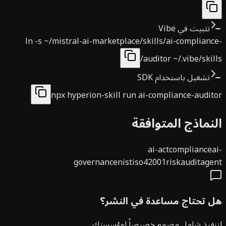
تثبيت في Vibe
ln -s ~/mistral-ai-marketplace/skills/ai-complian
auditor ~/.vibe/skil
تشغيل باستخدام SDK
npx hyperion-skill run ai-compliance-audi
نماذج المتوافقة
ai-act
compliance
governance
nist
iso42001
risk
audit
age
 تحتاج مساعدة في النشر؟
نفيذ شامل مصمم خصيصاً لمؤسستك