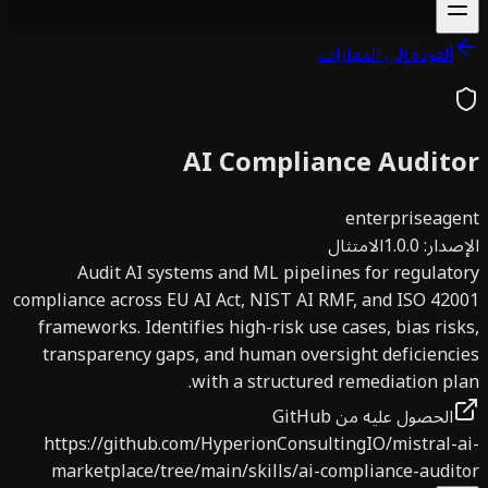
العودة إلى المهارات
AI Compliance Audit
enterprise
age
صدار
:
1.0.0
الامتثال
Audit AI systems and ML pipelines for regulat
compliance across EU AI Act, NIST AI RMF, and ISO 42
frameworks. Identifies high-risk use cases, bias ris
transparency gaps, and human oversight deficienc
with a structured remediation pl
الحصول عليه من GitHub
https://github.com/HyperionConsultingIO/mistral-
marketplace/tree/main/skills/ai-compliance-audi