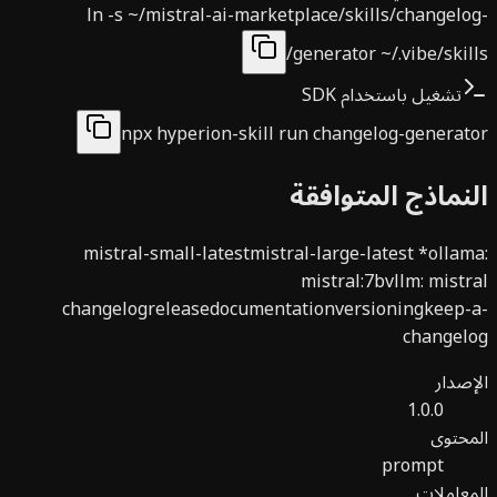
ln -s ~/mistral-ai-marketplace/skills/changel
generator ~/.vibe/skil
تشغيل باستخدام SDK
npx hyperion-skill run changelog-genera
نماذج المتوافقة
mistral-small-latest
mistral-large-latest
*
olla
mistral:7b
vllm
:
mist
changelog
release
documentation
versioning
keep-
changel
صدار
1.0.0
حتوى
prompt
عاملات