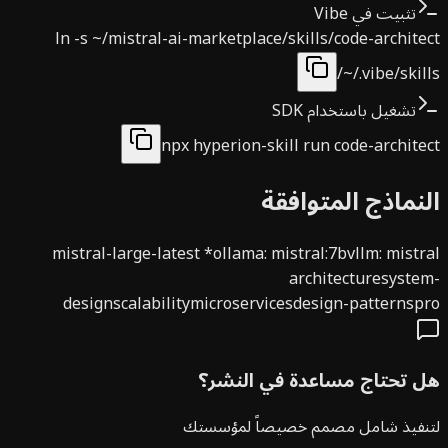
تثبيت في Vibe
ln -s ~/mistral-ai-marketplace/skills/code-archit
~/.vibe/skil
تشغيل باستخدام SDK
npx hyperion-skill run code-archit
نماذج المتوافقة
mistral-large-latest
*
ollama
:
mistral:7b
vllm
:
mist
architecture
syste
design
scalability
microservices
design-patterns
p
 تحتاج مساعدة في النشر؟
نفيذ شامل مصمم خصيصاً لمؤسستك