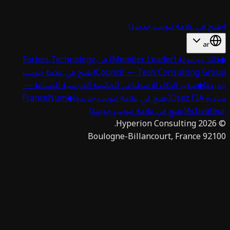
تح في علامة تبويب جديدة)
ar
قائد مجموعة (Member Leader) في Forbes Technology
Council — Tech Consulting Gro
(يفتح في علامة تبويب
دة)
◆
سفير الذكاء الاصطناعي للحكومة الفرنسية للصناعة —
 Osez l’IA
(يفتح في علامة تبويب جديدة)
◆
FranceNum
Activat
(يفتح في علامة تبويب جديدة)
Hyperion Consulting.
2026
92100 Boulogne-Billan