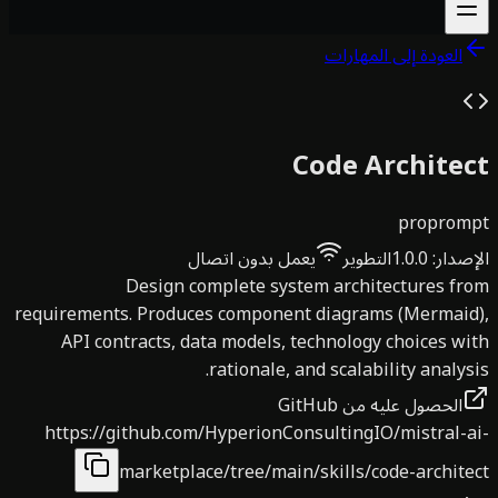
العودة إلى المهارات
Code Archite
pro
prom
صدار
:
1.0.0
التطوير
يعمل بدون اتصال
Design complete system architectures f
requirements. Produces component diagrams (Mermaid
API contracts, data models, technology choices w
rationale, and scalability analys
الحصول عليه من GitHub
https://github.com/HyperionConsultingIO/mistral-
marketplace/tree/main/skills/code-archit