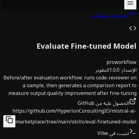
العودة إلى المهارات
Evaluate Fine-tuned Mod
pro
workfl
صدار
:
1.0.0
التطوير
Before/after evaluation workflow: runs code-reviewer
a sample, then generates a comparison report
measure output quality improvement after fine-tuni
الحصول عليه من GitHub
https://github.com/HyperionConsultingIO/mistral-
marketplace/tree/main/skills/eval-finetuned-mo
تثبيت في Vibe