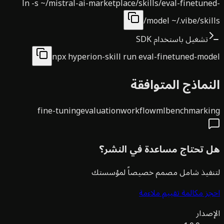
ln -s ~/mistral-ai-marketplace/skills/eval-finetun
model ~/.vibe/skil
تشغيل باستخدام SDK
npx hyperion-skill run eval-finetuned-mo
نماذج المتوافقة
fine-tuning
evaluation
workflow
ml
benchmarki
 تحتاج مساعدة في النشر؟
نفيذ شامل مصمم خصيصاً لمؤسستك
ز مكالمة تقييم ملاءمة
صدار