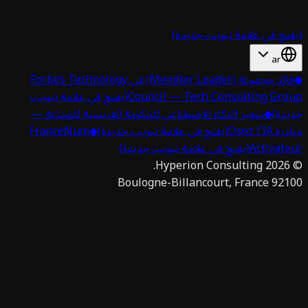
تح في علامة تبويب جديدة)
ar
قائد مجموعة (Member Leader) في Forbes Technology
Council — Tech Consulting Gro
(يفتح في علامة تبويب
دة)
◆
سفير الذكاء الاصطناعي للحكومة الفرنسية للصناعة —
 Osez l’IA
(يفتح في علامة تبويب جديدة)
◆
FranceNum
Activat
(يفتح في علامة تبويب جديدة)
Hyperion Consulting.
2026
92100 Boulogne-Billan