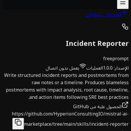
العودة إلى المهارات
Incident Report
free
prom
صدار
:
1.0.0
العمليات
يعمل بدون اتصال
Write structured incident reports and postmortems f
raw notes or a timeline. Produces blamel
postmortems with impact analysis, root cause, timeli
and action items following SRE best practic
الحصول عليه من GitHub
https://github.com/HyperionConsultingIO/mistral-
marketplace/tree/main/skills/incident-repor