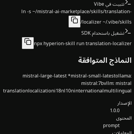
تثبيت في Vibe
ln -s ~/mistral-ai-marketplace/skills/translati
localizer ~/.vibe/skil
تشغيل باستخدام SDK
npx hyperion-skill run translation-locali
نماذج المتوافقة
mistral-large-latest
*
mistral-small-latest
olla
mistral:7b
vllm
:
mist
translation
localization
i18n
l10n
international
multiling
صدار
1.0.0
حتوى
prompt
عاملات