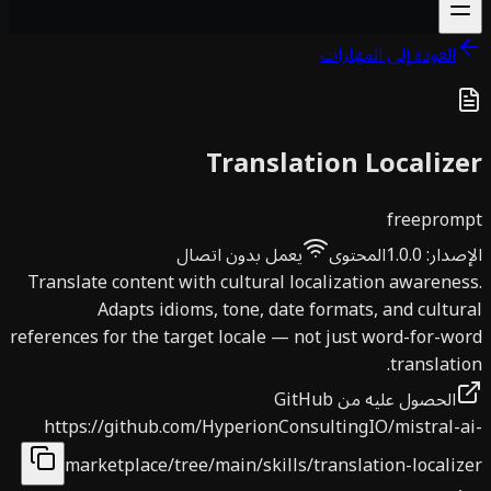
العودة إلى المهارات
Translation Localiz
free
prom
صدار
:
1.0.0
المحتوى
يعمل بدون اتصال
Translate content with cultural localization awarene
Adapts idioms, tone, date formats, and cultu
references for the target locale — not just word-for-w
translati
الحصول عليه من GitHub
https://github.com/HyperionConsultingIO/mistral-
marketplace/tree/main/skills/translation-locali