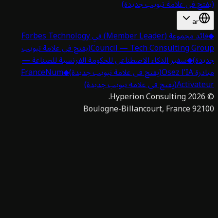
تح في علامة تبويب جديدة)
ar
قائد مجموعة (Member Leader) في Forbes Technology
Council — Tech Consulting Gro
(يفتح في علامة تبويب
دة)
◆
سفير الذكاء الاصطناعي للحكومة الفرنسية للصناعة —
 Osez l’IA
(يفتح في علامة تبويب جديدة)
◆
FranceNum
Activat
(يفتح في علامة تبويب جديدة)
Hyperion Consulting.
2026
92100 Boulogne-Billan