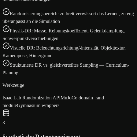
Randomisierungsbereich: zu breit verwässert das Lernen, zu eng
überanpasst an die Simulation
Physik-DR: Masse, Reibungskoeffizient, Gelenkdämpfung,
Schwerpunktverschiebungen
Visuelle DR: Beleuchtungsrichtung/-intensität, Objekttextur,
Kamerapose, Hintergrund
Strukturierte DR vs. gleichverteiltes Sampling — Curriculum-
Planung
Werkzeuge
Isaac Lab Randomization API
MuJoCo domain_rand
module
Gymnasium wrappers
3
Synthetische Datengenerierung