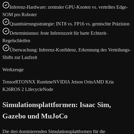
Inferenz-Hardware: zentraler GPU-Knoten vs. verteiltes Edge-
SOM pro Roboter
Quantisierungsstrategie: INT8 vs. FP16 vs. gemischte Präzision
Determinismus: feste Inferenzzeit für harte Echtzeit-
Regelschleifen
Überwachung: Inferenz-Konfidenz, Erkennung des Verteilungs-
Shifts zur Laufzeit
Werkzeuge
TensorRT
ONNX Runtime
NVIDIA Jetson Orin
AMD Kria
K26
ROS 2 LifecycleNode
Simulationsplattformen: Isaac Sim,
Gazebo und MuJoCo
Die drei dominierenden Simulationsplattformen für die