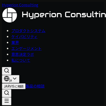
Hyperion Consulting
プロダクトシステム
ケイパビリティ
業界
エンゲージメント
意思決定ラボ
私について
ja
製品の相談
JARVISに相談