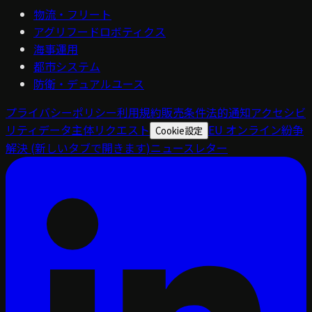
物流・フリート
アグリフードロボティクス
海事運用
都市システム
防衛・デュアルユース
プライバシーポリシー
利用規約
販売条件
法的通知
アクセシビ
リティ
データ主体リクエスト
EU オンライン紛争
Cookie設定
解決
(新しいタブで開きます)
ニュースレター