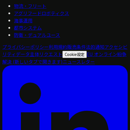
物流・フリート
アグリフードロボティクス
海事運用
都市システム
防衛・デュアルユース
プライバシーポリシー
利用規約
販売条件
法的通知
アクセシビ
リティ
データ主体リクエスト
EU オンライン紛争
Cookie設定
解決
(新しいタブで開きます)
ニュースレター