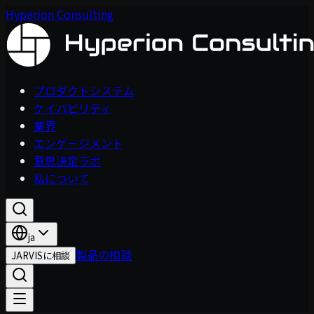
Hyperion Consulting
プロダクトシステム
ケイパビリティ
業界
エンゲージメント
意思決定ラボ
私について
ja
製品の相談
JARVISに相談