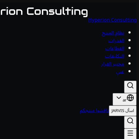
Hyperion Consulting
نظام المنتج
القدرات
القطاعات
التكليفات
مختبر القرار
عني
ar
ناقشوا منتجكم
اسأل JARVIS