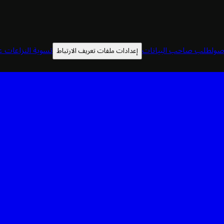
صول
طلب صاحب البيانات
تسوية النزاعات عب
إعدادات ملفات تعريف الارتباط