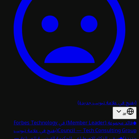
تح في علامة تبويب جديدة)
ar
قائد مجموعة (Member Leader) في Forbes Technology
Council — Tech Consulting Gro
(يفتح في علامة تبويب
دة)
◆
سفير الذكاء الاصطناعي للحكومة الفرنسية للصناعة —