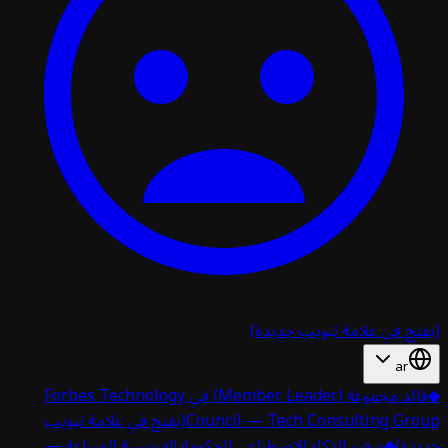
تح في علامة تبويب جديدة)
ar
قائد مجموعة (Member Leader) في Forbes Technology
Council — Tech Consulting Gro
(يفتح في علامة تبويب
دة)
◆
سفير الذكاء الاصطناعي للحكومة الفرنسية للصناعة —