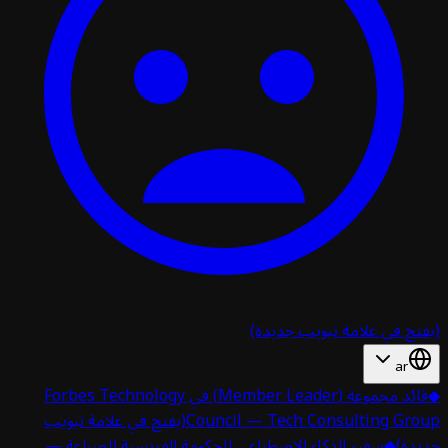
تح في علامة تبويب جديدة)
ar
قائد مجموعة (Member Leader) في Forbes Technology
Council — Tech Consulting Gro
(يفتح في علامة تبويب
دة)
◆
سفير الذكاء الاصطناعي للحكومة الفرنسية للصناعة —