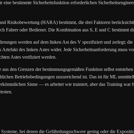
für eine bestimmte Sicherheitsfunktion erforderlichen Sicherheitsengine
nd Risikobewertung (HARA) bestimmt, die drei Faktoren berücksichtig
urch Fahrer oder Bediener. Die Kombination aus S, E und C bestimmt 
ngen werden auf dem linken Ast des V spezifiziert und zerlegt; die Im
des Artefakt des linken Astes wider. Jede Sicherheitsanforderung muss 
hten Astes verifiziert werden.
us den Grenzen der bestimmungsgemäßen Funktion selbst entstehen — n
ächlichen Betriebsbedingungen unzureichend ist. Das ist für ML unmitt
herkömmlichen Sinne — es arbeitet wie trainiert, aber das Training wa
testen.
 Systeme, bei denen die Gefährdungsschwere gering oder die Exposition