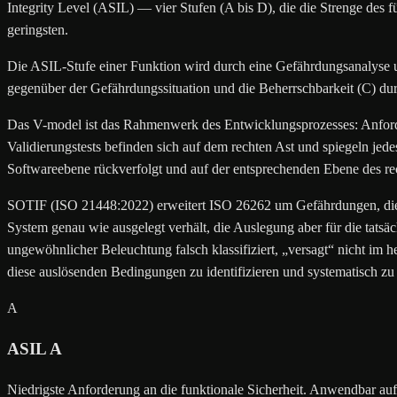
Integrity Level (ASIL) — vier Stufen (A bis D), die die Strenge des 
geringsten.
Die ASIL-Stufe einer Funktion wird durch eine Gefährdungsanalyse u
gegenüber der Gefährdungssituation und die Beherrschbarkeit (C) d
Das V-model ist das Rahmenwerk des Entwicklungsprozesses: Anforderu
Validierungstests befinden sich auf dem rechten Ast und spiegeln je
Softwareebene rückverfolgt und auf der entsprechenden Ebene des rec
SOTIF (ISO 21448:2022) erweitert ISO 26262 um Gefährdungen, die a
System genau wie ausgelegt verhält, die Auslegung aber für die tats
ungewöhnlicher Beleuchtung falsch klassifiziert, „versagt“ nicht im 
diese auslösenden Bedingungen zu identifizieren und systematisch zu 
A
ASIL A
Niedrigste Anforderung an die funktionale Sicherheit. Anwendbar auf