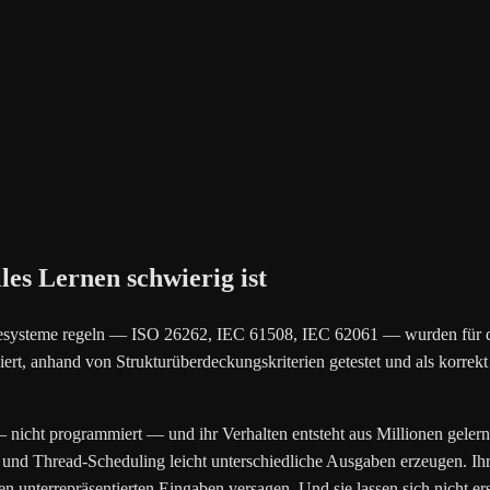
es Lernen schwierig ist
riesysteme regeln — ISO 26262, IEC 61508, IEC 62061 — wurden für de
ziert, anhand von Strukturüberdeckungskriterien getestet und als korre
 nicht programmiert — und ihr Verhalten entsteht aus Millionen gelernt
d Thread-Scheduling leicht unterschiedliche Ausgaben erzeugen. Ihre Fe
n unterrepräsentierten Eingaben versagen. Und sie lassen sich nicht er