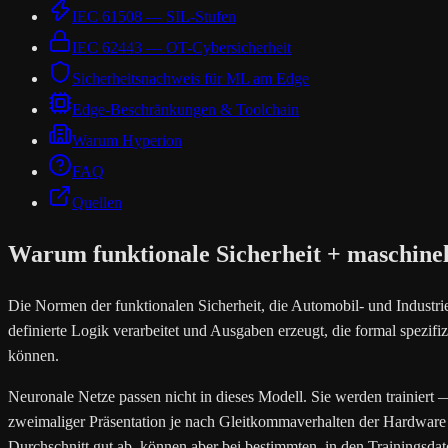
IEC 61508 — SIL-Stufen
IEC 62443 — OT-Cybersicherheit
Sicherheitsnachweis für ML am Edge
Edge-Beschränkungen & Toolchain
Warum Hyperion
FAQ
Quellen
Warum funktionale Sicherheit + maschinell
Die Normen der funktionalen Sicherheit, die Automobil- und Indust
definierte Logik verarbeitet und Ausgaben erzeugt, die formal spezifi
können.
Neuronale Netze passen nicht in dieses Modell. Sie werden trainiert —
zweimaliger Präsentation je nach Gleitkommaverhalten der Hardware un
Durchschnitt gut ab, können aber bei bestimmten, in den Trainingsdate