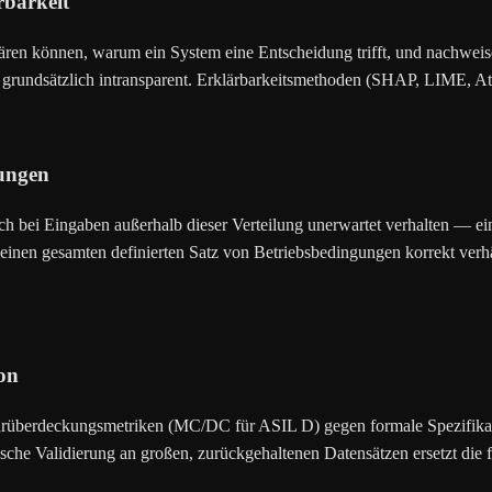
rbarkeit
ären können, warum ein System eine Entscheidung trifft, und nachweis
d grundsätzlich intransparent. Erklärbarkeitsmethoden (SHAP, LIME, A
gungen
ich bei Eingaben außerhalb dieser Verteilung unerwartet verhalten — ein
 seinen gesamten definierten Satz von Betriebsbedingungen korrekt ver
ion
urüberdeckungsmetriken (MC/DC für ASIL D) gegen formale Spezifikation
istische Validierung an großen, zurückgehaltenen Datensätzen ersetzt die