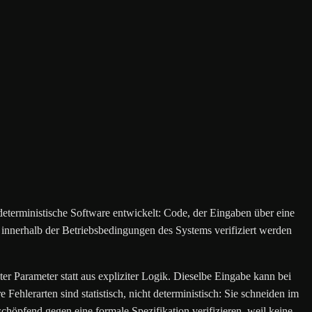
terministische Software entwickelt: Code, der Eingaben über eine
kt innerhalb der Betriebsbedingungen des Systems verifiziert werden
er Parameter statt aus expliziter Logik. Dieselbe Eingabe kann bei
hlerarten sind statistisch, nicht deterministisch: Sie schneiden im
schöpfend gegen eine formale Spezifikation verifizieren, weil keine