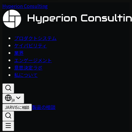
Hyperion Consulting
プロダクトシステム
ケイパビリティ
業界
エンゲージメント
意思決定ラボ
私について
ja
製品の相談
JARVISに相談