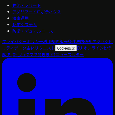
物流・フリート
アグリフードロボティクス
海事運用
都市システム
防衛・デュアルユース
プライバシーポリシー
利用規約
販売条件
法的通知
アクセシビ
リティ
データ主体リクエスト
EU オンライン紛争
Cookie設定
解決
(新しいタブで開きます)
ニュースレター