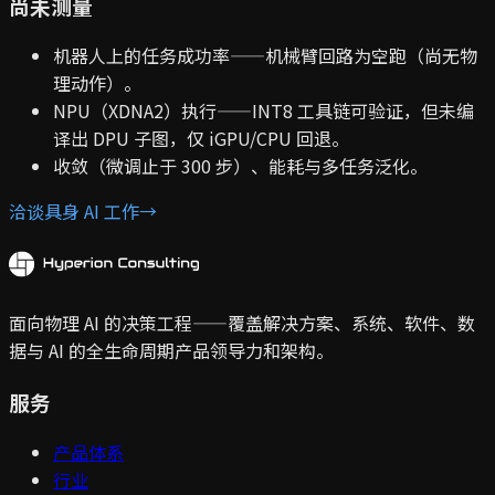
尚未测量
机器人上的任务成功率——机械臂回路为空跑（尚无物
理动作）。
NPU（XDNA2）执行——INT8 工具链可验证，但未编
译出 DPU 子图，仅 iGPU/CPU 回退。
收敛（微调止于 300 步）、能耗与多任务泛化。
洽谈具身 AI 工作
→
面向物理 AI 的决策工程——覆盖解决方案、系统、软件、数
据与 AI 的全生命周期产品领导力和架构。
服务
产品体系
行业