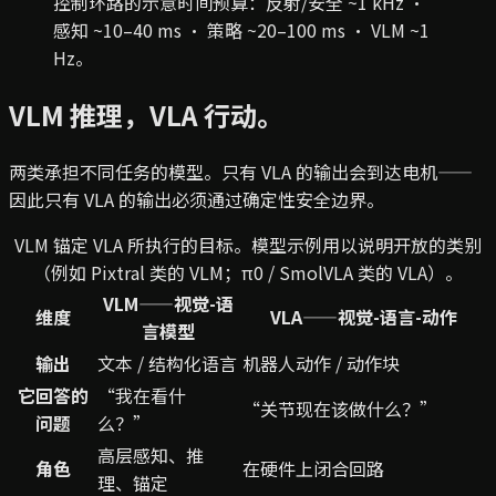
控制环路的示意时间预算：反射/安全 ~1 kHz ·
感知 ~10–40 ms · 策略 ~20–100 ms · VLM ~1
Hz。
VLM 推理，VLA 行动。
两类承担不同任务的模型。只有 VLA 的输出会到达电机——
因此只有 VLA 的输出必须通过确定性安全边界。
VLM 锚定 VLA 所执行的目标。模型示例用以说明开放的类别
（例如 Pixtral 类的 VLM；π0 / SmolVLA 类的 VLA）。
VLM——视觉-语
维度
VLA——视觉-语言-动作
言模型
输出
文本 / 结构化语言
机器人动作 / 动作块
它回答的
“我在看什
“关节现在该做什么？”
问题
么？”
高层感知、推
角色
在硬件上闭合回路
理、锚定