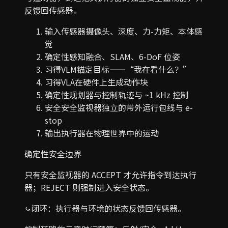
反馈回传感器。
输入
传感器
摄像头、深度、力-力矩、本体感
觉
确定性
感知
融合、SLAM、6-DoF 位姿
习得
VLM
锚定目标——“我在看什么？”
习得
VLA
在硬件上生成动作块
确定性
规划器与控制
轨迹与 ~1 kHz 控制
安全
安全监视器
独立的带外运行包线与 e-
stop
输出
执行器
在物理世界中的运动
确定性安全边界
只有安全监视器的 ACCEPT 才允许指令到达执行
器；REJECT 则强制进入安全状态。
⤿
闭环：执行器与环境的状态反馈回传感器。