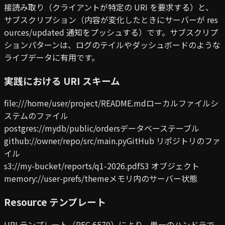
接読み取り（クライアントが特定の URI を要求する）と、
サブスクリプション（内容が変化したときにサーバーが res
ources/updated 通知をプッシュする）です。サブスクリプ
ションパターンは、ログのテイルやダッシュボードのような
ライブデータに有用です。
実践における URI スキーム
file:///home/user/project/README.md
ローカルファイルシ
ステムのファイル
postgres://mydb/public/orders
データベーステーブル
github://owner/repo/src/main.py
GitHub リポジトリのファ
イル
s3://my-bucket/reports/q1-2026.pdf
S3 オブジェクト
memory://user-prefs/theme
メモリ内のサーバー状態
Resource テンプレート
URI テンプレート（RFC 6570）により、単一のハンドラで