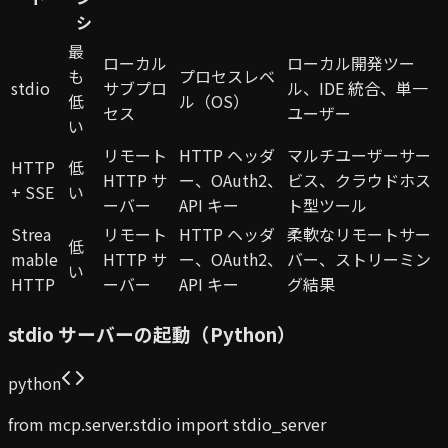
シ
最
ローカル
ローカル開発ツー
も
プロセスレベ
stdio
サブプロ
ル、IDE 統合、単一
低
ル（OS）
セス
ユーザー
い
リモート
HTTP ヘッダ
マルチユーザーサー
HTTP
低
HTTP サ
ー、OAuth2、
ビス、クラウドホス
+ SSE
い
ーバー
API キー
ト型ツール
Strea
リモート
HTTP ヘッダ
柔軟なリモートサー
低
mable
HTTP サ
ー、OAuth2、
バー、ストリーミン
い
HTTP
ーバー
API キー
グ結果
stdio サーバーの起動（Python）
python
from mcp.server.stdio import stdio_server
