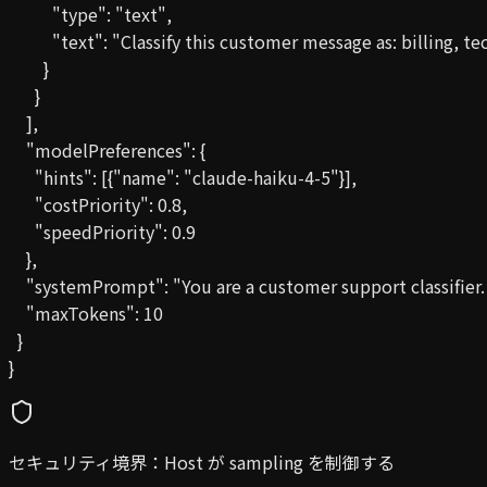
          "type": "text",

          "text": "Classify this customer message as: billing
        }

      }

    ],

    "modelPreferences": {

      "hints": [{"name": "claude-haiku-4-5"}],

      "costPriority": 0.8,

      "speedPriority": 0.9

    },

    "systemPrompt": "You are a customer support classifier. R
    "maxTokens": 10

  }

}
セキュリティ境界：Host が sampling を制御する