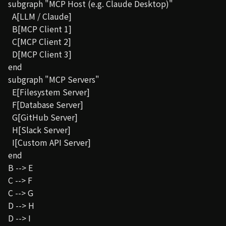
  subgraph "MCP Host (e.g. Claude Desktop)"

    A[LLM / Claude]

    B[MCP Client 1]

    C[MCP Client 2]

    D[MCP Client 3]

  end

  subgraph "MCP Servers"

    E[Filesystem Server]

    F[Database Server]

    G[GitHub Server]

    H[Slack Server]

    I[Custom API Server]

  end

  B --> E

  C --> F

  C --> G

  D --> H

  D --> I