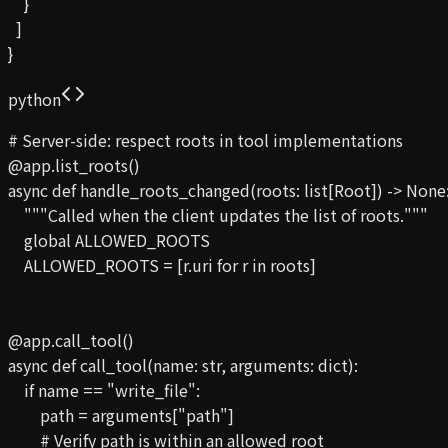
    }

  ]

}
python
# Server-side: respect roots in tool implementations

@app.list_roots()

async def handle_roots_changed(roots: list[Root]) -> None:
    """Called when the client updates the list of roots."""

    global ALLOWED_ROOTS

    ALLOWED_ROOTS = [r.uri for r in roots]

@app.call_tool()

async def call_tool(name: str, arguments: dict):

    if name == "write_file":

        path = arguments["path"]

        # Verify path is within an allowed root
