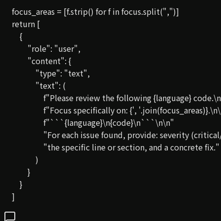
    focus_areas = [f.strip() for f in focus.split(",")]

    return [

        {

            "role": "user",

            "content": {

                "type": "text",

                "text": (

                    f"Please review the following {language} code.\n
                    f"Focus specifically on: {', '.join(focus_areas)}.\n\
                    f"```{language}\n{code}\n```\n\n"

                    "For each issue found, provide: severity (crit
                    "the specific line or section, and a concrete fix."

                )

            }

        }

    ]