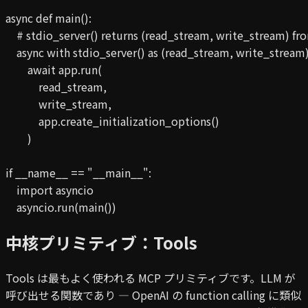
async def main():

    # stdio_server() returns (read_stream, write_stream) fr
    async with stdio_server() as (read_stream, write_stream):
        await app.run(

            read_stream,

            write_stream,

            app.create_initialization_options()

        )

if __name__ == "__main__":

    import asyncio

    asyncio.run(main())
中核プリミティブ：Tools
Tools は最もよく使われる MCP プリミティブです。LLM が
呼び出せる関数であり — OpenAI の function calling に類似