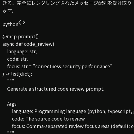
きる、完全にレンダリングされたメッセージ配列を受け取り
ます。
python
@mcp.prompt()

async def code_review(

    language: str,

    code: str,

    focus: str = "correctness,security,performance"

) -> list[dict]:

    """

    Generate a structured code review prompt.

    Args:

        language: Programming language (python, typescript, g
        code: The source code to review

        focus: Comma-separated review focus areas (default: 
    """
