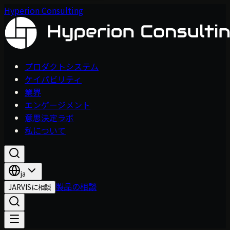
Hyperion Consulting
プロダクトシステム
ケイパビリティ
業界
エンゲージメント
意思決定ラボ
私について
ja
製品の相談
JARVISに相談