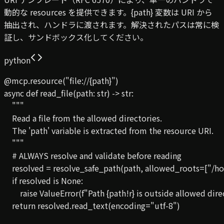
動的な resources を提供できます。{path} 変数は URI から
抽出され、ハンドラに渡されます。解決されたパスは常に検
証し、サンドボックス化してください。
python
@mcp.resource("file://{path}")

async def read_file(path: str) -> str:

    """

    Read a file from the allowed directories.

    The 'path' variable is extracted from the resource URI.

    """

    # ALWAYS resolve and validate before reading

    resolved = resolve_safe_path(path, allowed_roots=["/ho
    if resolved is None:

        raise ValueError(f"Path {path!r} is outside allowed dire
    return resolved.read_text(encoding="utf-8")
