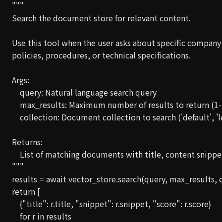
    """

    Search the document store for relevant content.

    Use this tool when the user asks about specific compan
    policies, procedures, or technical specifications.

    Args:

        query: Natural language search query

        max_results: Maximum number of results to return (1-
        collection: Document collection to search ('default', 'l
    Returns:

        List of matching documents with title, content snippe
    """

    results = await vector_store.search(query, max_results, c
    return [

        {"title": r.title, "snippet": r.snippet, "score": r.score}

        for r in results
