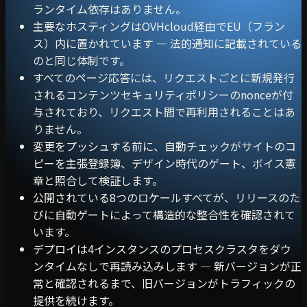
ランタイム依存はありません。
主要なホスティングはOVHcloud経由でEU（フラン
ス）内に置かれています — 法的通知に記載されている
のと同じ体制です。
すべてのページ応答には、リクエストごとに新規発行
されるコンテンツセキュリティポリシーのnonceが付
与されており、リクエスト間で再利用されることはあ
りません。
変更をプッシュする前に、自動チェックがサイトのコ
ピーを主張登録簿、デザイン時代のゲート、ボイス憲
章と照合して検証します。
公開されている8つのロケールすべてが、リリースのた
びに自動ゲートによって構造的な整合性を確認されて
います。
デプロイは4インスタンスのプロセスクラスタをダウ
ンタイムなしで再読み込みします — 新バージョンが正
常と確認されるまで、旧バージョンがトラフィックの
提供を続けます。