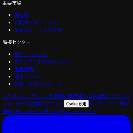
主要市場
製造業
自動車・モビリティ
エネルギー・インフラ
隣接セクター
物流・フリート
アグリフードロボティクス
海事運用
都市システム
防衛・デュアルユース
プライバシーポリシー
利用規約
販売条件
法的通知
アクセシビ
リティ
データ主体リクエスト
EU オンライン紛争
Cookie設定
解決
(新しいタブで開きます)
ニュースレター