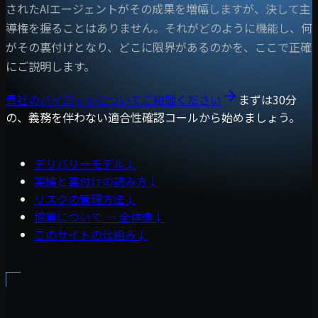
されたAIエージェントがその成果を増幅しますが、決して主
導権を握ることはありません。それがどのように機能し、何
がその裏付けとなり、どこに限界があるのかを、ここで正確
にご説明します。
貴社のパイロットについてご相談ください
まずは30分
の、義務を伴わない適合性確認コールから始めましょう。
デリバリーモデル
↓
実績と裏付けの読み方
↓
リスクの管理方法
↓
協業について — 全体像
↓
このサイトの仕組み
↓