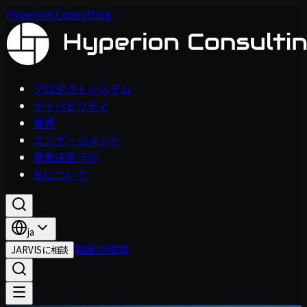
Hyperion Consulting
プロダクトシステム
ケイパビリティ
業界
エンゲージメント
意思決定ラボ
私について
ja
製品の相談
JARVISに相談