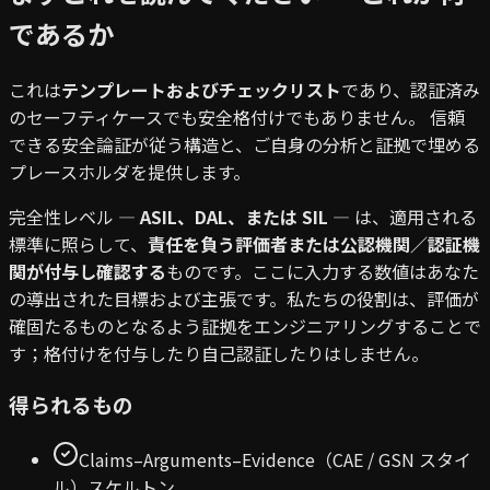
であるか
これは
テンプレートおよびチェックリスト
であり、認証済み
のセーフティケースでも安全格付けでもありません。
信頼
できる安全論証が従う構造と、ご自身の分析と証拠で埋める
プレースホルダを提供します。
完全性レベル —
ASIL、DAL、または SIL
— は、適用される
標準に照らして、
責任を負う評価者または公認機関／認証機
関が付与し確認する
ものです。ここに入力する数値はあなた
の
導出された目標
および
主張
です。私たちの役割は、評価が
確固たるものとなるよう証拠をエンジニアリングすることで
す；格付けを付与したり自己認証したりはしません。
得られるもの
Claims–Arguments–Evidence（CAE / GSN スタイ
ル）スケルトン