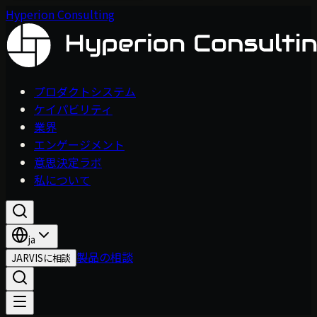
Hyperion Consulting
プロダクトシステム
ケイパビリティ
業界
エンゲージメント
意思決定ラボ
私について
ja
製品の相談
JARVISに相談