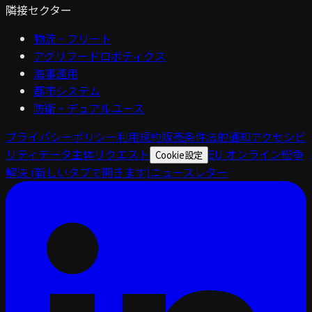
隣接セクター
物流・フリート
アグリフードロボティクス
海事運用
都市システム
防衛・デュアルユース
プライバシーポリシー
利用規約
販売条件
法的通知
アクセシビ
リティ
データ主体リクエスト
EU オンライン紛争
Cookie設定
解決
(新しいタブで開きます)
ニュースレター