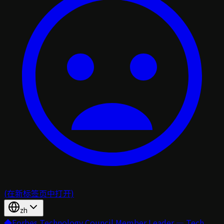
(在新标签页中打开)
zh
◆
Forbes Technology Council Member Leader — Tech