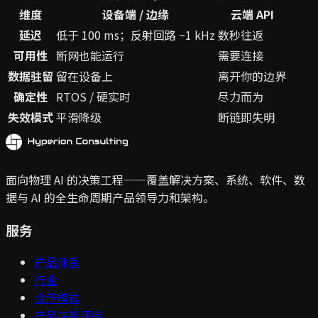
维度
设备端 / 边缘
云端 API
延迟
低于 100 ms；反射回路 ~1 kHz
数秒往返
可用性
断网也能运行
需要连接
数据驻留
留在设备上
离开你的边界
确定性
RTOS / 硬实时
尽力而为
失效模式
平滑降级
断链即失明
面向物理 AI 的决策工程——覆盖解决方案、系统、软件、数
据与 AI 的全生命周期产品领导力和架构。
服务
产品体系
行业
合作模式
产品决策评审