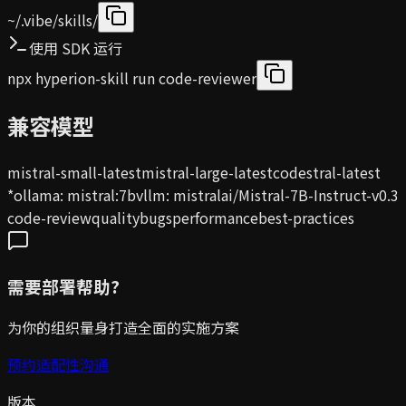
~/.vibe/skills/
使用 SDK 运行
npx hyperion-skill run code-reviewer
兼容模型
mistral-small-latest
mistral-large-latest
codestral-latest
*
ollama
:
mistral:7b
vllm
:
mistralai/Mistral-7B-Instruct-v0.3
code-review
quality
bugs
performance
best-practices
需要部署帮助?
为你的组织量身打造全面的实施方案
预约适配性沟通
版本