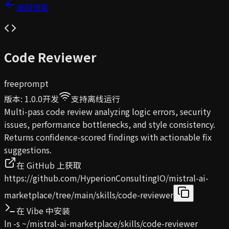
返回技能
Code Reviewer
free
prompt
版本
:
1.0.0
开发
支持离线运行
Multi-pass code review analyzing logic errors, security
issues, performance bottlenecks, and style consistency.
Returns confidence-scored findings with actionable fix
suggestions.
在 GitHub 上获取
https://github.com/HyperionConsultingIO/mistral-ai-
marketplace/tree/main/skills/code-reviewer
在 Vibe 中安装
ln -s ~/mistral-ai-marketplace/skills/code-reviewer