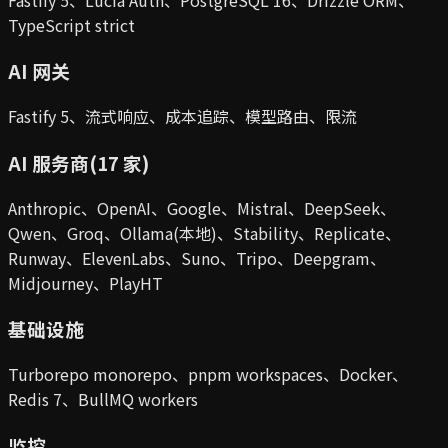
TypeScript strict
AI 网关
Fastify 5、流式响应、成本追踪、模型路由、限流
AI 服务商(17 家)
Anthropic、OpenAI、Google、Mistral、DeepSeek、
Qwen、Groq、Ollama(本地)、Stability、Replicate、
Runway、ElevenLabs、Suno、Tripo、Deepgram、
Midjourney、PlayHT
基础设施
Turborepo monorepo、pnpm workspaces、Docker、
Redis 7、BullMQ workers
监控