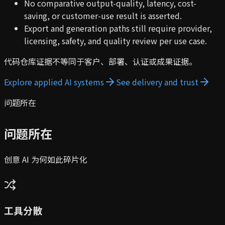
No comparative output-quality, latency, cost-
saving, or customer-use result is asserted.
Export and generation paths still require provider,
licensing, safety, and quality review per use case.
代码仓库证据不等同于客户、部署、认证或成果证据。
Explore applied AI systems
See delivery and trust
问题所在
问题所在
创意 AI 为何如此碎片化
工具分散