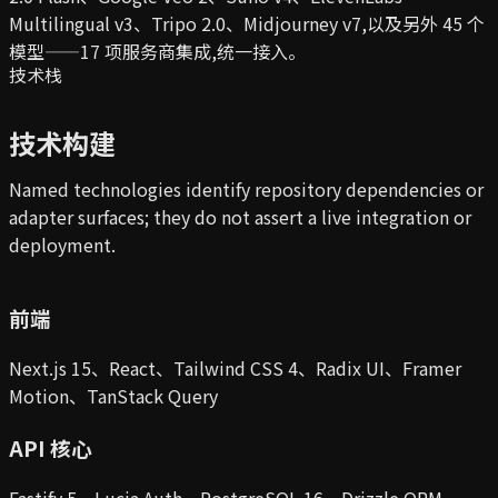
Multilingual v3、Tripo 2.0、Midjourney v7,以及另外 45 个
模型——17 项服务商集成,统一接入。
技术栈
技术构建
Named technologies identify repository dependencies or
adapter surfaces; they do not assert a live integration or
deployment.
前端
Next.js 15、React、Tailwind CSS 4、Radix UI、Framer
Motion、TanStack Query
API 核心
Fastify 5、Lucia Auth、PostgreSQL 16、Drizzle ORM、