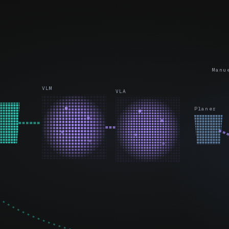
Manu
VLM
VLA
Planer