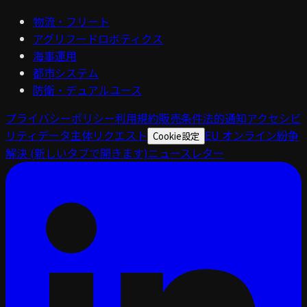
物流・フリート
アグリフードロボティクス
海事運用
都市システム
防衛・デュアルユース
プライバシーポリシー
利用規約
販売条件
法的通知
アクセシビ
リティ
データ主体リクエスト
EU オンライン紛争
Cookie設定
解決
(新しいタブで開きます)
ニュースレター