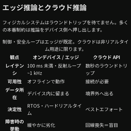
エッジ推論とクラウド推論
フィジカルシステムはラウンドトリップを待てません。多く
の本番制約は推論をデバイス側へ押し出します。
制御・安全ループはエッジが既定。クラウドは非リアルタイ
ム用途に限ります。
観点
オンデバイス / エッジ
クラウド API
レイテン
100 ms 未満・反射ループ
数秒のラウンドトリ
シ
~1 kHz
ップ
可用性
オフラインで動作
接続が必要
データ所
デバイス内に留まる
境界外へ出る
在
RTOS・ハードリアルタイ
決定性
ベストエフォート
ム
障害時の
緩やかに劣化
回線喪失＝盲目
挙動