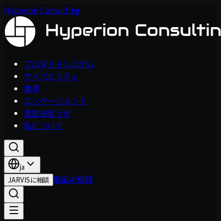
Hyperion Consulting
プロダクトシステム
ケイパビリティ
業界
エンゲージメント
意思決定ラボ
私について
ja
製品の相談
JARVISに相談