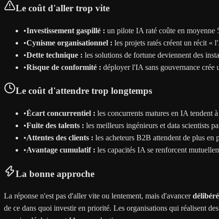
Le coût d'aller trop vite
•
Investissement gaspillé :
un pilote IA raté coûte en moyenne 
•
Cynisme organisationnel :
les projets ratés créent un récit «
•
Dette technique :
les solutions de fortune deviennent des inst
•
Risque de conformité :
déployer l'IA sans gouvernance crée u
Le coût d'attendre trop longtemps
•
Écart concurrentiel :
les concurrents matures en IA tendent à
•
Fuite des talents :
les meilleurs ingénieurs et data scientists p
•
Attentes des clients :
les acheteurs B2B attendent de plus en pl
•
Avantage cumulatif :
les capacités IA se renforcent mutuelleme
La bonne approche
La réponse n'est pas d'aller vite ou lentement, mais d'avancer
délibér
de ce dans quoi investir en priorité. Les organisations qui réalisent d