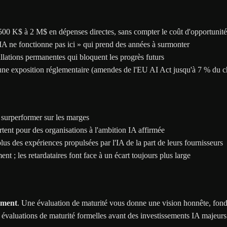
500 K$ à 2 M$ en dépenses directes, sans compter le coût d'opportunité
 l'IA ne fonctionne pas ici » qui prend des années à surmonter
allations permanentes qui bloquent les progrès futurs
ne exposition réglementaire (amendes de l'EU AI Act jusqu'à 7 % du chi
 surperformer sur les marges
artent pour des organisations à l'ambition IA affirmée
us des expériences propulsées par l'IA de la part de leurs fournisseurs
nt ; les retardataires font face à un écart toujours plus large
ément
. Une évaluation de maturité vous donne une vision honnête, fondée
es évaluations de maturité formelles avant des investissements IA majeur