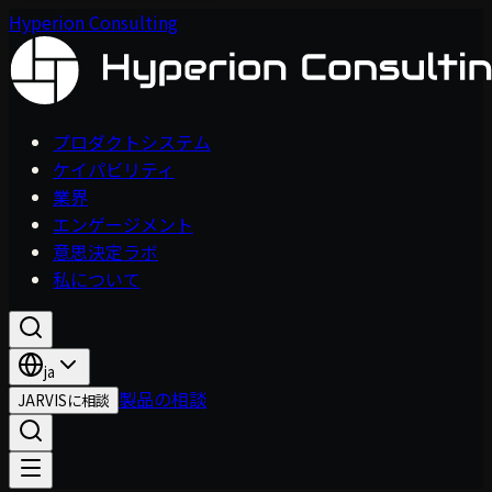
Hyperion Consulting
プロダクトシステム
ケイパビリティ
業界
エンゲージメント
意思決定ラボ
私について
ja
製品の相談
JARVISに相談