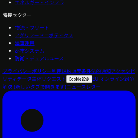
エネルギー・インフラ
隣接セクター
物流・フリート
アグリフードロボティクス
海事運用
都市システム
防衛・デュアルユース
プライバシーポリシー
利用規約
販売条件
法的通知
アクセシビ
リティ
データ主体リクエスト
EU オンライン紛争
Cookie設定
解決
(新しいタブで開きます)
ニュースレター