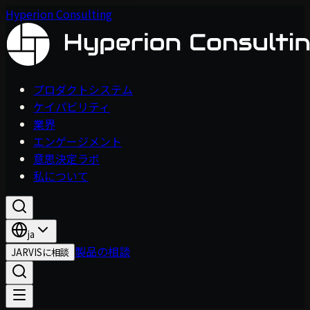
Hyperion Consulting
プロダクトシステム
ケイパビリティ
業界
エンゲージメント
意思決定ラボ
私について
ja
製品の相談
JARVISに相談