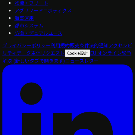
物流・フリート
アグリフードロボティクス
海事運用
都市システム
防衛・デュアルユース
プライバシーポリシー
利用規約
販売条件
法的通知
アクセシビ
リティ
データ主体リクエスト
EU オンライン紛争
Cookie設定
解決
(新しいタブで開きます)
ニュースレター