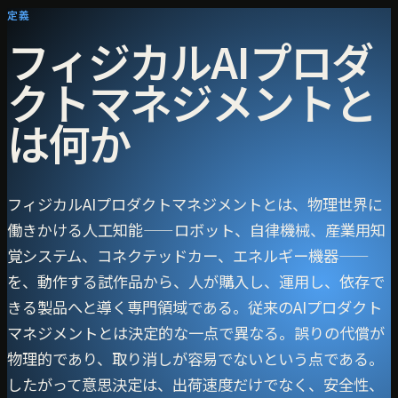
定義
フィジカルAIプロダ
クトマネジメントと
は何か
フィジカルAIプロダクトマネジメントとは、物理世界に
働きかける人工知能——ロボット、自律機械、産業用知
覚システム、コネクテッドカー、エネルギー機器——
を、動作する試作品から、人が購入し、運用し、依存で
きる製品へと導く専門領域である。従来のAIプロダクト
マネジメントとは決定的な一点で異なる。誤りの代償が
物理的であり、取り消しが容易でないという点である。
したがって意思決定は、出荷速度だけでなく、安全性、