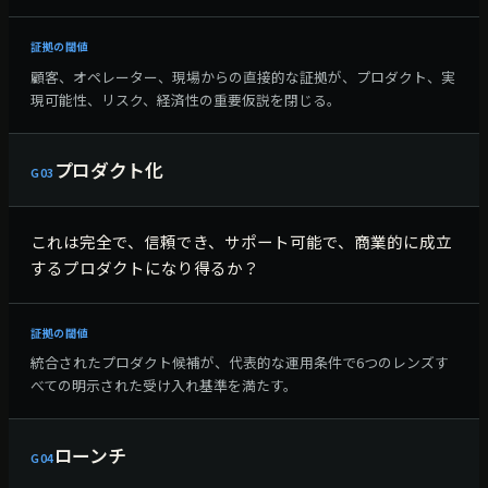
証拠の閾値
顧客、オペレーター、現場からの直接的な証拠が、プロダクト、実
現可能性、リスク、経済性の重要仮説を閉じる。
プロダクト化
G
03
これは完全で、信頼でき、サポート可能で、商業的に成立
するプロダクトになり得るか？
証拠の閾値
統合されたプロダクト候補が、代表的な運用条件で6つのレンズす
べての明示された受け入れ基準を満たす。
ローンチ
G
04