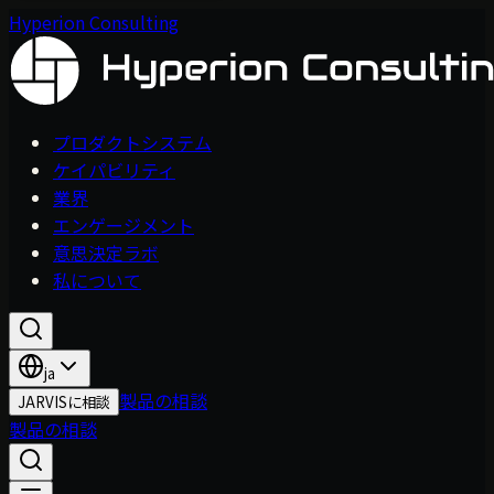
Hyperion Consulting
プロダクトシステム
ケイパビリティ
業界
エンゲージメント
意思決定ラボ
私について
ja
製品の相談
JARVISに相談
製品の相談