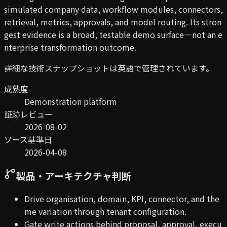
simulated company data, workflow modules, connectors,
retrieval, metrics, approvals, and model routing. Its stron
gest evidence is a broad, testable demo surface—not an e
nterprise transformation outcome.
詳細な技術スナップショットは英語で管理されています。
成熟度
Demonstration platform
証跡レビュー
2026-08-02
ソース基準日
2026-04-08
製品・アーキテクチャ判断
Drive organisation, domain, KPI, connector, and the
me variation through tenant configuration.
Gate write actions behind proposal, approval, execu