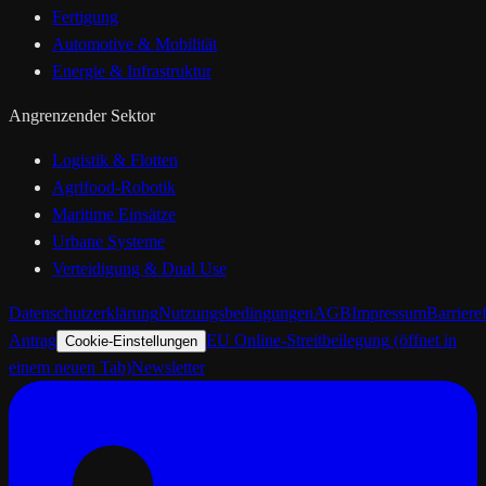
Fertigung
Automotive & Mobilität
Energie & Infrastruktur
Angrenzender Sektor
Logistik & Flotten
Agrifood-Robotik
Maritime Einsätze
Urbane Systeme
Verteidigung & Dual Use
Datenschutzerklärung
Nutzungsbedingungen
AGB
Impressum
Barrieref
Antrag
EU Online-Streitbeilegung
(öffnet in
Cookie-Einstellungen
einem neuen Tab)
Newsletter