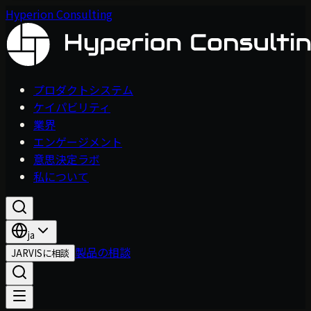
Hyperion Consulting
プロダクトシステム
ケイパビリティ
業界
エンゲージメント
意思決定ラボ
私について
ja
製品の相談
JARVISに相談