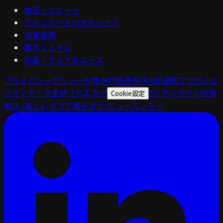
物流・フリート
アグリフードロボティクス
海事運用
都市システム
防衛・デュアルユース
プライバシーポリシー
利用規約
販売条件
法的通知
アクセシビ
リティ
データ主体リクエスト
EU オンライン紛争
Cookie設定
解決
(新しいタブで開きます)
ニュースレター