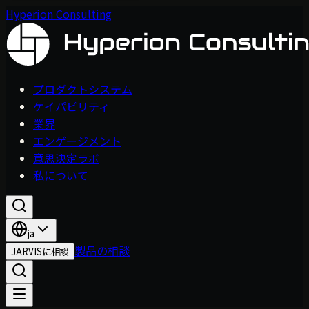
Hyperion Consulting
プロダクトシステム
ケイパビリティ
業界
エンゲージメント
意思決定ラボ
私について
ja
製品の相談
JARVISに相談