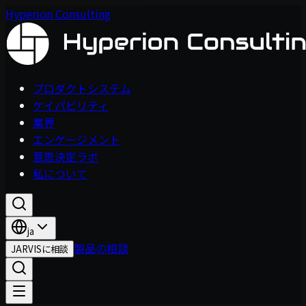
Hyperion Consulting
プロダクトシステム
ケイパビリティ
業界
エンゲージメント
意思決定ラボ
私について
ja
製品の相談
JARVISに相談