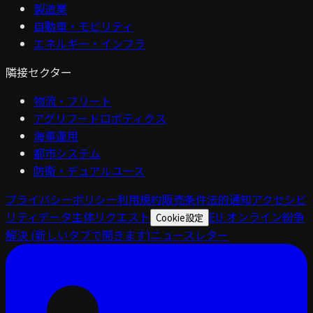
製造業
自動車・モビリティ
エネルギー・インフラ
隣接セクター
物流・フリート
アグリフードロボティクス
海事運用
都市システム
防衛・デュアルユース
プライバシーポリシー
利用規約
販売条件
法的通知
アクセシビ
リティ
データ主体リクエスト
EU オンライン紛争
Cookie設定
解決
(新しいタブで開きます)
ニュースレター