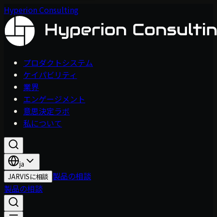
Hyperion Consulting
プロダクトシステム
ケイパビリティ
業界
エンゲージメント
意思決定ラボ
私について
ja
製品の相談
JARVISに相談
製品の相談