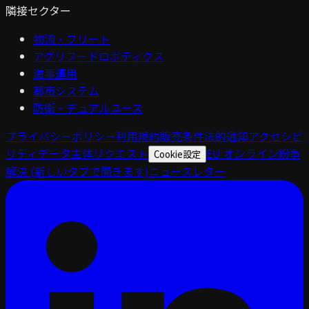
隣接セクター
物流・フリート
アグリフードロボティクス
海事運用
都市システム
防衛・デュアルユース
プライバシーポリシー
利用規約
販売条件
法的通知
アクセシビ
リティ
データ主体リクエスト
EU オンライン紛争
Cookie設定
解決
(新しいタブで開きます)
ニュースレター