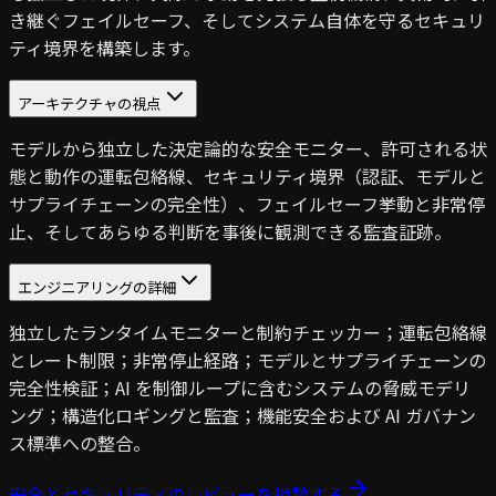
き継ぐフェイルセーフ、そしてシステム自体を守るセキュリ
ティ境界を構築します。
アーキテクチャの視点
モデルから独立した決定論的な安全モニター、許可される状
態と動作の運転包絡線、セキュリティ境界（認証、モデルと
サプライチェーンの完全性）、フェイルセーフ挙動と非常停
止、そしてあらゆる判断を事後に観測できる監査証跡。
エンジニアリングの詳細
独立したランタイムモニターと制約チェッカー；運転包絡線
とレート制限；非常停止経路；モデルとサプライチェーンの
完全性検証；AI を制御ループに含むシステムの脅威モデリ
ング；構造化ロギングと監査；機能安全および AI ガバナン
ス標準への整合。
安全とセキュリティのレビューを相談する