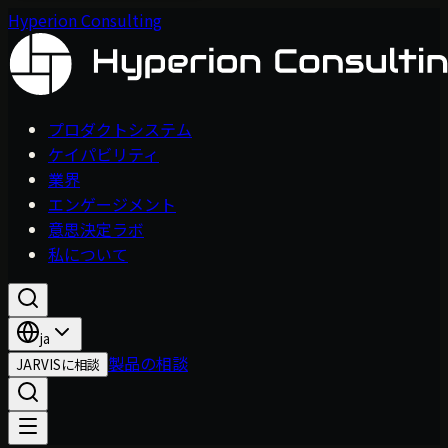
Hyperion Consulting
プロダクトシステム
ケイパビリティ
業界
エンゲージメント
意思決定ラボ
私について
ja
製品の相談
JARVISに相談