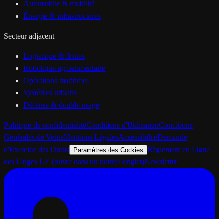
Automobile & mobilité
Énergie & infrastructures
Secteur adjacent
Logistique & flottes
Robotique agroalimentaire
Opérations maritimes
Systèmes urbains
Défense & double usage
Politique de confidentialité
Conditions d'Utilisation
Conditions
Générales de Vente
Mentions Légales
Accessibilité
Demande
d'Exercice des Droits
Règlement en Ligne
Paramètres des Cookies
des Litiges UE
(ouvre dans un nouvel onglet)
Newsletter