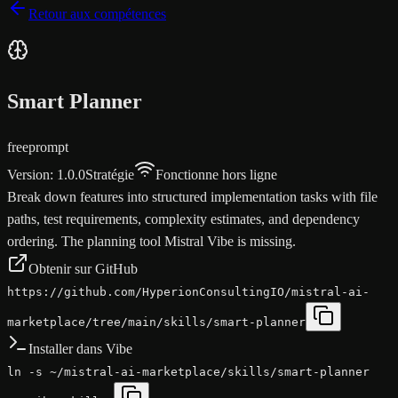
Retour aux compétences
Smart Planner
free
prompt
Version
:
1.0.0
Stratégie
Fonctionne hors ligne
Break down features into structured implementation tasks with file
paths, test requirements, complexity estimates, and dependency
ordering. The planning tool Mistral Vibe is missing.
Obtenir sur GitHub
https://github.com/HyperionConsultingIO/mistral-ai-
marketplace/tree/main/skills/smart-planner
Installer dans Vibe
ln -s ~/mistral-ai-marketplace/skills/smart-planner