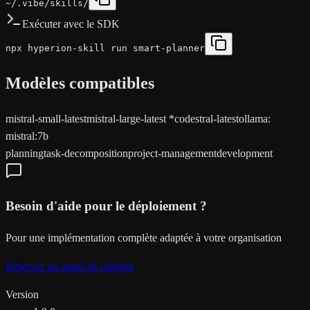
~/.vibe/skills/
Exécuter avec le SDK
npx hyperion-skill run smart-planner
Modèles compatibles
mistral-small-latest
mistral-large-latest
*
codestral-latest
ollama
:
mistral:7b
planning
task-decomposition
project-management
development
Besoin d'aide pour le déploiement ?
Pour une implémentation complète adaptée à votre organisation
Réserver un appel de cadrage
Version