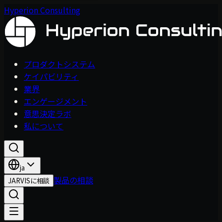
Hyperion Consulting
プロダクトシステム
ケイパビリティ
業界
エンゲージメント
意思決定ラボ
私について
ja
製品の相談
JARVISに相談