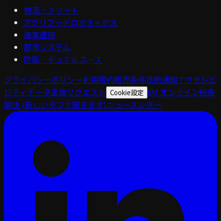
物流・フリート
アグリフードロボティクス
海事運用
都市システム
防衛・デュアルユース
プライバシーポリシー
利用規約
販売条件
法的通知
アクセシビ
リティ
データ主体リクエスト
EU オンライン紛争
Cookie設定
解決
(新しいタブで開きます)
ニュースレター